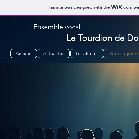
This site was designed with the
.com
web
Ensemble vocal
Le Tourdion de Do
Accueil
Actualités
Le Choeur
Nous rejoind